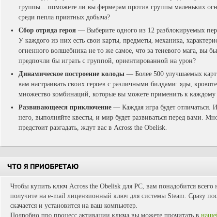
группы... поможете ли вы фермерам против группы маленьких огн
среди пепла приятных добыча?
Сбор отряда героя
— Выберите одного из 12 разблокируемых пер
У каждого из них есть свои карты, предметы, механика, характерис
огненного волшебника не то же самое, что за теневого мага, вы б
предпочли бы играть с группой, ориентированной на урон?
Динамическое построение колоды
— Более 500 улучшаемых карт 
вам настраивать своих героев с различными билдами: яды, кровоте
множество комбинаций, которые вы можете применить к каждому 
Развивающееся приключение
— Каждая игра будет отличаться. И
него, выполняйте квесты, и мир будет развиваться перед вами. Мн
предстоит разгадать, ждут вас в Across the Obelisk.
ЧТО Я ПРИОБРЕТАЮ
Чтобы купить ключ Across the Obelisk для PC, вам понадобится всего
получите на e-mail лицензионный ключ для системы Steam. Сразу пос
скачается и установится на ваш компьютер.
Подробно про процесс активации ключа вы можете прочитать в
наше