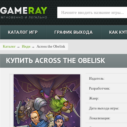
КАТАЛОГ ИГР
ГРАФИК ВЫХОДА
КАК КУ
Каталог
→
Инди
→
Across the Obelisk
КУПИТЬ
ACROSS THE OBELISK
Издатель:
Разработчик:
Жанр:
Дата выхода игры:
Локализация: