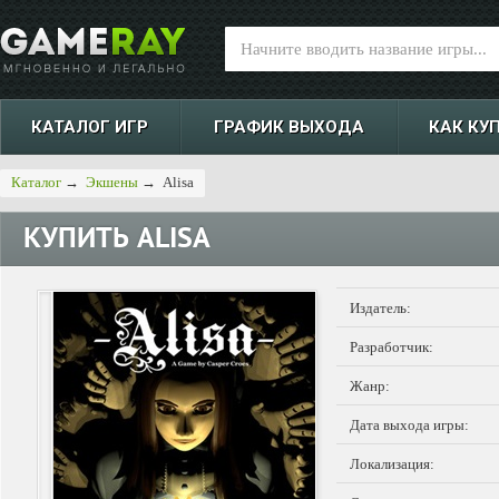
КАТАЛОГ ИГР
ГРАФИК ВЫХОДА
КАК КУ
Каталог
→
Экшены
→
Alisa
КУПИТЬ
ALISA
Издатель:
Разработчик:
Жанр:
Дата выхода игры:
Локализация: