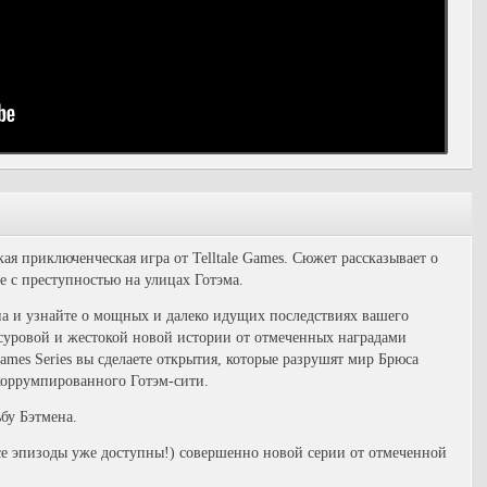
я приключенческая игра от Telltale Games. Сюжет рассказывает о
 с преступностью на улицах Готэма.
а и узнайте о мощных и далеко идущих последствиях вашего
 суровой и жестокой новой истории от отмеченных наградами
Games Series вы сделаете открытия, которые разрушят мир Брюса
коррумпированного Готэм-сити.
бу Бэтмена.
все эпизоды уже доступны!) совершенно новой серии от отмеченной