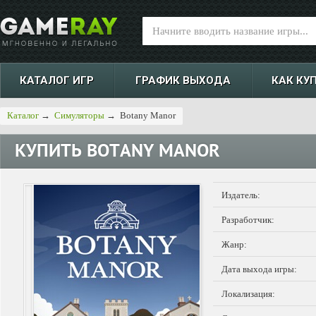
КАТАЛОГ ИГР
ГРАФИК ВЫХОДА
КАК КУ
Каталог
→
Симуляторы
→
Botany Manor
КУПИТЬ
BOTANY MANOR
Издатель:
Разработчик:
Жанр:
Дата выхода игры:
Локализация: