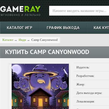
КАТАЛОГ ИГР
ГРАФИК ВЫХОДА
КАК КУ
Каталог
→
Инди
→
Camp Canyonwood
КУПИТЬ
CAMP CANYONWOOD
Издатель:
Разработчик:
Жанр:
Дата выхода игры:
Локализация: