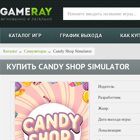
КАТАЛОГ ИГР
ГРАФИК ВЫХОДА
КАК КУ
Каталог
→
Симуляторы
→
Candy Shop Simulator
КУПИТЬ
CANDY SHOP SIMULATOR
Издатель:
Разработчик:
Жанр:
Дата выхода игры:
Локализация: