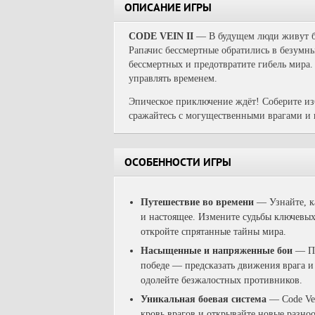
ОПИСАНИЕ ИГРЫ
CODE VEIN II
— В будущем люди живут б
Рапачис бессмертные обратились в безумн
бессмертных и предотвратите гибель мира.
управлять временем.
Эпическое приключение ждёт! Соберите из
сражайтесь с могущественными врагами и 
ОСОБЕННОСТИ ИГРЫ
Путешествие во времени
— Узнайте, к
и настоящее. Измените судьбы ключевых
откройте спрятанные тайны мира.
Насыщенные и напряженные бои
— По
победе — предсказать движения врага и
одолейте безжалостных противников.
Уникальная боевая система
— Code Vei
кровь врагов и открывайте новые разно