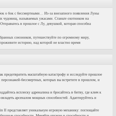
ок о бок с бессмертными… Из-за внезапного появления Луны
ых чудовищ, называемых ужасами. Станьте охотником на
 Отправьтесь в прошлое с Лу, девушкой, которая способна
бранных союзников, путешествуйте по огромному миру,
проживите историю, над которой не властно время
ак предотвратить масштабную катастрофу и исследуйте прошлое
 персонажей-бессмертных, которых вы встретите в прошлом, и
ддайтесь всплеску адреналина и бросайтесь в битву, где ключ к
 овладеть арсеналом мощных способностей. Адаптируйтесь и
n II представляет уникальную игровую механику: поглощайте
образные способности. Меняйте оружие и способности и