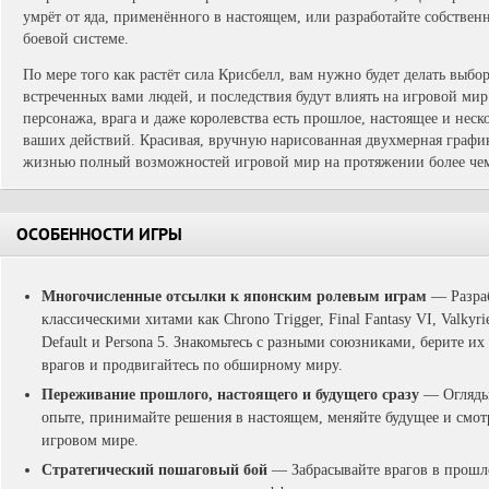
умрёт от яда, применённого в настоящем, или разработайте собстве
боевой системе.
По мере того как растёт сила Крисбелл, вам нужно будет делать выб
встреченных вами людей, и последствия будут влиять на игровой мир
персонажа, врага и даже королевства есть прошлое, настоящее и неск
ваших действий. Красивая, вручную нарисованная двухмерная графи
жизнью полный возможностей игровой мир на протяжении более чем
ОСОБЕННОСТИ ИГРЫ
Многочисленные отсылки к японским ролевым играм
— Разраб
классическими хитами как Chrono Trigger, Final Fantasy VI, Valkyr
Default и Persona 5. Знакомьтесь с разными союзниками, берите их
врагов и продвигайтесь по обширному миру.
Переживание прошлого, настоящего и будущего сразу
— Оглядыв
опыте, принимайте решения в настоящем, меняйте будущее и смотр
игровом мире.
Стратегический пошаговый бой
— Забрасывайте врагов в прошл