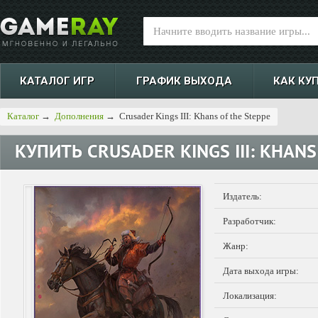
КАТАЛОГ ИГР
ГРАФИК ВЫХОДА
КАК КУ
Каталог
→
Дополнения
→
Crusader Kings III: Khans of the Steppe
КУПИТЬ
CRUSADER KINGS III: KHANS
Издатель:
Разработчик:
Жанр:
Дата выхода игры:
Локализация: