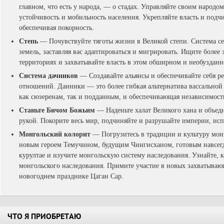
главном, что есть у народа, — о стадах. Управляйте своим народо
устойчивость и мобильность населения. Укрепляйте власть и подч
обеспечивая покорность.
Степь
— Почувствуйте тяготы жизни в Великой степи. Система се
земель, заставляя вас адаптироваться и мигрировать. Ищите более
территориях и захватывайте власть в этом обширном и необузданн
Система дачников
— Создавайте альянсы и обеспечивайте себя р
отношений. Данники — это более гибкая альтернатива вассально
как сюзеренам, так и подданным, и обеспечивающая независимост
Станьте Бичом Божьим
— Наденьте халат Великого хана и объед
рукой. Покорите весь мир, подчиняйте и разрушайте империи, исп
Монгольский колорит
— Погрузитесь в традиции и культуру монг
новым героем Темучином, будущим Чингисханом, готовым навсегд
курултае и изучите монгольскую систему наследования. Узнайте, 
монгольского наследования. Примите участие в новых захватываю
новогоднем празднике Цаган Сар.
ЧТО Я ПРИОБРЕТАЮ