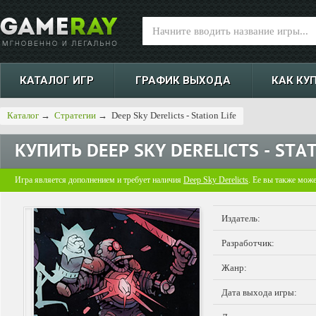
КАТАЛОГ ИГР
ГРАФИК ВЫХОДА
КАК КУ
Каталог
→
Стратегии
→
Deep Sky Derelicts - Station Life
КУПИТЬ
DEEP SKY DERELICTS - STAT
Игра является дополнением и требует наличия
Deep Sky Derelicts
. Ее вы также мож
Издатель:
Разработчик:
Жанр:
Дата выхода игры: