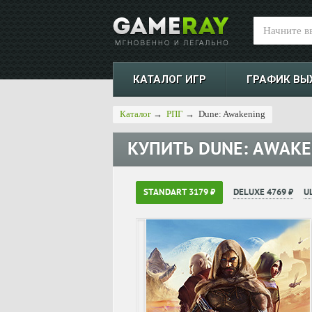
КАТАЛОГ ИГР
ГРАФИК ВЫ
Каталог
→
РПГ
→
Dune: Awakening
КУПИТЬ
DUNE: AWAKE
STANDART 3179 ₽
DELUXE 4769 ₽
U