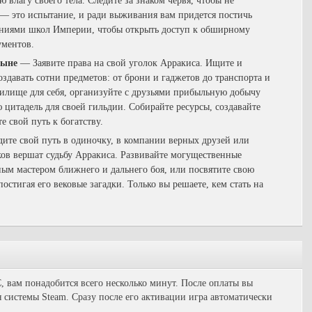
 влагу своего тела. Следите за знаком червя, чтобы не
 — это испытание, и ради выживания вам придется постичь
ениями школ Империи, чтобы открыть доступ к обширному
ументов.
тыне
— Заявите права на свой уголок Арракиса. Ищите и
здавать сотни предметов: от брони и гаджетов до транспорта и
жилище для себя, организуйте с друзьями прибыльную добычу
 цитадель для своей гильдии. Собирайте ресурсы, создавайте
е свой путь к богатству.
те свой путь в одиночку, в компании верных друзей или
оков вершат судьбу Арракиса. Развивайте могущественные
ным мастером ближнего и дальнего боя, или посвятите свою
остигая его вековые загадки. Только вы решаете, кем стать на
, вам понадобится всего несколько минут. После оплаты вы
 системы Steam. Сразу после его активации игра автоматически