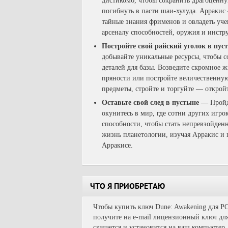
дистикомб, чтобы сохранить драгоценную
погибнуть в пасти шаи-хулуда. Арракис
тайные знания фрименов и овладеть уч
арсеналу способностей, оружия и инстр
Постройте свой райский уголок в пус
добывайте уникальные ресурсы, чтобы со
деталей для базы. Возведите скромное 
пряности или постройте величественную
предметы, стройте и торгуйте — откройт
Оставьте свой след в пустыне
— Пройди
окунитесь в мир, где сотни других игр
способности, чтобы стать непревзойден
жизнь планетологии, изучая Арракис и п
Арракисе.
ЧТО Я ПРИОБРЕТАЮ
Чтобы купить ключ Dune: Awakening для PC
получите на e-mail лицензионный ключ для
скачается и установится на ваш компьютер.