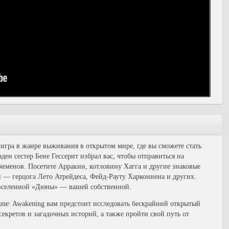
игра в жанре выживания в открытом мире, где вы сможете стать
ен сестер Бене Гессерит избрал вас, чтобы отправиться на
рименов. Посетите Арракин, котловину Хагга и другие знаковые
 — герцога Лето Атрейдеса, Фейд-Рауту Харконнена и других.
 вселенной «Дюны» — вашей собственной.
une: Awakening вам предстоит исследовать бескрайний открытый
екретов и загадочных историй, а также пройти свой путь от