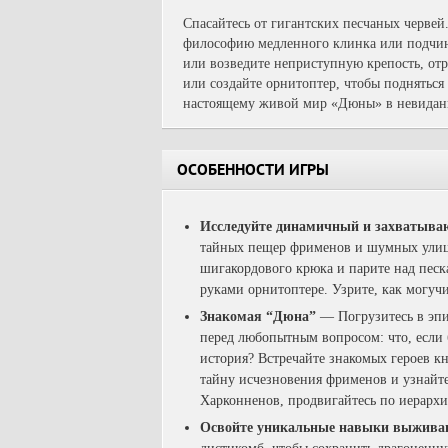
Спасайтесь от гигантских песчаных червей.
философию медленного клинка или подчини
или возведите неприступную крепость, о
или создайте орнитоптер, чтобы подняться 
настоящему живой мир «Дюны» в невиданн
ОСОБЕННОСТИ ИГРЫ
Исследуйте динамичный и захватыв
тайных пещер фрименов и шумных улиц
шигакордового крюка и парите над пес
руками орнитоптере. Узрите, как могучи
Знакомая “Дюна”
— Погрузитесь в эпи
перед любопытным вопросом: что, если 
история? Встречайте знакомых героев кн
тайну исчезновения фрименов и узнайте
Харконненов, продвигайтесь по иерархи
Освойте уникальные навыки выжива