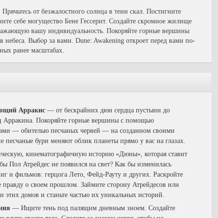
 Прячьтесь от безжалостного солнца в тени скал. Постигните
те себе могущество Бене Гессерит. Создайте скромное жилище
тражающую вашу индивидуальность. Покоряйте горные вершины
в небеса. Выбор за вами. Dune: Awakening откроет перед вами по-
ых ранее масштабах.
ающий Арракис
— от бескрайних дюн сердца пустыни до
 Арракина. Покоряйте горные вершины с помощью
ками — обителью песчаных червей — на созданном своими
е песчаные бури меняют облик планеты прямо у вас на глазах.
ческую, кинематографичную историю «Дюны», которая ставит
бы Пол Атрейдес не появился на свет? Как бы изменилась
иг и фильмов: герцога Лето, Фейд-Рауту и других. Раскройте
 правду о своем прошлом. Займите сторону Атрейдесов или
и этих домов и станьте частью их уникальных историй.
ния
— Ищите тень под палящим дневным зноем. Создайте