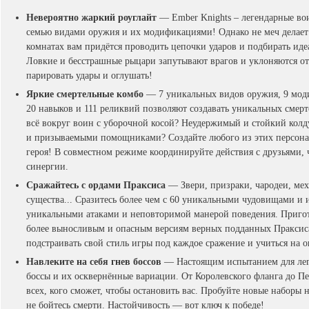
Невероятно жаркий роуглайт
— Ember Knights – легендарные во
семью видами оружия и их модификациями! Однако не меч делает
комнатах вам придётся проводить цепочки ударов и подбирать иде
Ловкие и бесстрашные рыцари запутывают врагов и уклоняются от и
парировать удары и оглушать!
Яркие смертельные комбо
— 7 уникальных видов оружия, 9 моди
20 навыков и 111 реликвий позволяют создавать уникальных см
всё вокруг воин с уборочной косой? Неудержимый и стойкий кол
и призываемыми помощниками? Создайте любого из этих персона
героя! В совместном режиме координируйте действия с друзьями,
синергии.
Сражайтесь с ордами Праксиса
— Звери, призраки, чародеи, ме
существа... Сразитесь более чем с 60 уникальными чудовищами и
уникальными атаками и неповторимой манерой поведения. Пригото
более выносливым и опасным версиям верных подданных Праксиса
подстраивать свой стиль игры под каждое сражение и учиться на 
Навлеките на себя гнев боссов
— Настоящим испытанием для лег
боссы и их осквернённые вариации. От Королевского фланга до П
всех, кого сможет, чтобы остановить вас. Пробуйте новые наборы 
не бойтесь смерти. Настойчивость — вот ключ к победе!