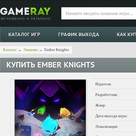
КАТАЛОГ ИГР
ГРАФИК ВЫХОДА
КАК КУ
Каталог
→
Экшены
→
Ember Knights
КУПИТЬ
EMBER KNIGHTS
Издатель:
Разработчик:
Жанр:
Дата выхода игры:
Локализация: