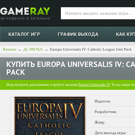
КАТАЛОГ ИГР
ГРАФИК ВЫХОДА
КАК КУ
Каталог
→
До 399 Руб.
→
Europa Universalis IV: Catholic League Unit Pack
КУПИТЬ
EUROPA UNIVERSALIS IV: C
PACK
Игра является дополнением и требует наличия
Europa Universalis IV
. Ее вы также м
Издатель:
Разработчик:
Жанр:
Дата выхода игры: