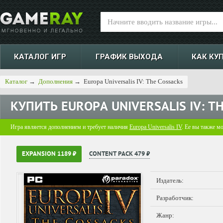
КАТАЛОГ ИГР
ГРАФИК ВЫХОДА
КАК КУ
Каталог
→
Дополнения
→
Europa Universalis IV: The Cossacks
КУПИТЬ
EUROPA UNIVERSALIS IV: T
Игра является дополнением и требует наличия
Europa Universalis IV
. Ее вы также м
EXPANSION 1189 ₽
CONTENT PACK 479 ₽
Издатель:
Разработчик:
Жанр: