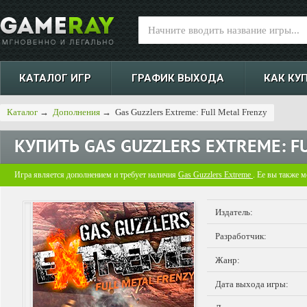
КАТАЛОГ ИГР
ГРАФИК ВЫХОДА
КАК КУ
Каталог
→
Дополнения
→
Gas Guzzlers Extreme: Full Metal Frenzy
КУПИТЬ
GAS GUZZLERS EXTREME: F
Игра является дополнением и требует наличия
Gas Guzzlers Extreme
. Ее вы также 
Издатель:
Разработчик:
Жанр:
Дата выхода игры: