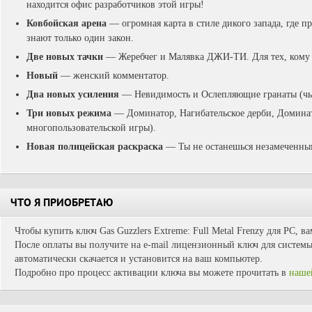
находится офис разработчиков этой игры!
Ковбойская арена
— огромная карта в стиле дикого запада, где п
знают только один закон.
Две новых тачки
— Жеребчег и Малявка ДЖИ-ТИ. Для тех, кому 
Новый
— женский комментатор.
Два новых усиления
— Невидимость и Ослепляющие гранаты (чьи
Три новых режима
— Доминатор, Нагибательское дерби, Доминат
многопользовательской игры).
Новая полицейская раскраска
— Ты не останешься незамеченны
ЧТО Я ПРИОБРЕТАЮ
Чтобы купить ключ Gas Guzzlers Extreme: Full Metal Frenzy для PC, в
После оплаты вы получите на e-mail лицензионный ключ для системы 
автоматически скачается и установится на ваш компьютер.
Подробно про процесс активации ключа вы можете прочитать в
наше