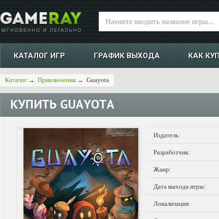
КАТАЛОГ ИГР
ГРАФИК ВЫХОДА
КАК КУ
Каталог
→
Приключения
→
Guayota
КУПИТЬ
GUAYOTA
Издатель:
Разработчик:
Жанр:
Дата выхода игры:
Локализация: