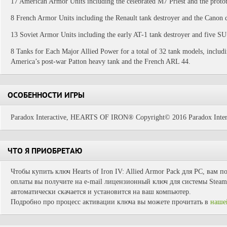
17 American Armor Units including the celebrated M7 Priest and the proto
8 French Armor Units including the Renault tank destroyer and the Canon de
13 Soviet Armor Units including the early AT-1 tank destroyer and five SU a
8 Tanks for Each Major Allied Power for a total of 32 tank models, includi
America’s post-war Patton heavy tank and the French ARL 44.
ОСОБЕННОСТИ ИГРЫ
Paradox Interactive, HEARTS OF IRON® Copyright© 2016 Paradox Interac
ЧТО Я ПРИОБРЕТАЮ
Чтобы купить ключ Hearts of Iron IV: Allied Armor Pack для PC, вам 
оплаты вы получите на e-mail лицензионный ключ для системы Steam.
автоматически скачается и установится на ваш компьютер.
Подробно про процесс активации ключа вы можете прочитать в
наше