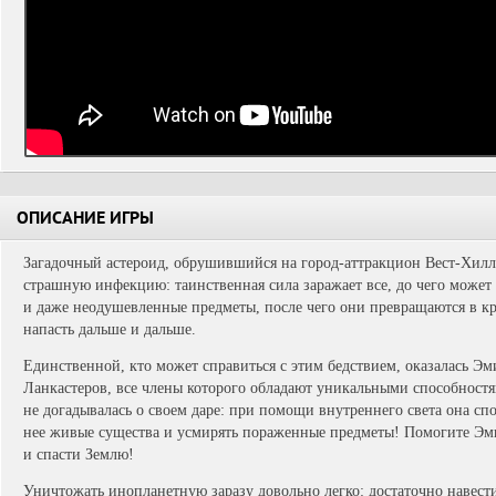
ОПИСАНИЕ ИГРЫ
Загадочный астероид, обрушившийся на город-аттракцион Вест-Хиллс
страшную инфекцию: таинственная сила заражает все, до чего может 
и даже неодушевленные предметы, после чего они превращаются в к
напасть дальше и дальше.
Единственной, кто может справиться с этим бедствием, оказалась Эм
Ланкастеров, все члены которого обладают уникальными способностя
не догадывалась о своем даре: при помощи внутреннего света она сп
нее живые существа и усмирять пораженные предметы! Помогите Эми
и спасти Землю!
Уничтожать инопланетную заразу довольно легко: достаточно навест