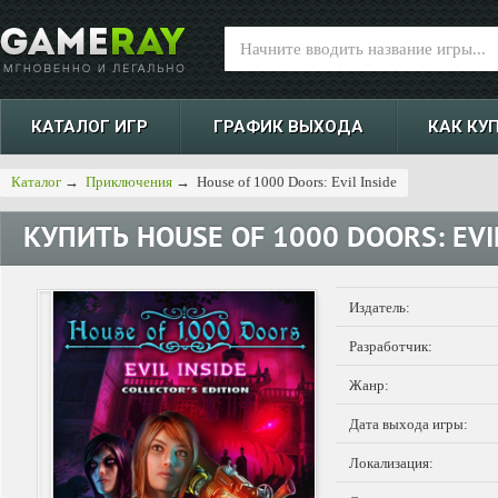
КАТАЛОГ ИГР
ГРАФИК ВЫХОДА
КАК КУ
Каталог
→
Приключения
→
House of 1000 Doors: Evil Inside
КУПИТЬ
HOUSE OF 1000 DOORS: EVI
Издатель:
Разработчик:
Жанр:
Дата выхода игры:
Локализация: