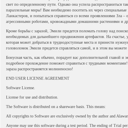
свет по определенному пути. Однако она успела распространиться та
параллельные миры! Вам необходимо посетить их через специальные
Ланкастеров, и попытаться справиться со всеми проявлениями Зла –
агрессивными роботами, кровожадными домашними растениями и д
Кроме борьбы с заразой, Эмили придется поломать голову над поис
необходимых для дальнейшего продвижения артефактов. На счастье, 
которая может добраться в труднодоступные места и принести нужну
головоломок Эмили придется справляться самой, и в этом вы можете
Бонусная часть, как обычно, порадует вас дополнительной главой и 
подробное прохождение поможет справиться с трудными моментами! 
зараза распространяется молниеносно!
END USER LICENSE AGREEMENT
Software License.
License for use and distribution.
The Software is distributed on a shareware basis. This means:
All copyrights to Software are exclusively owned by the author and Alawar
Anyone may use this software during a test period. The ending of Trial per