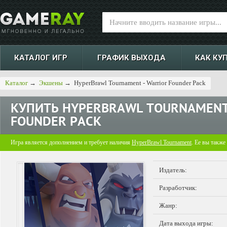
КАТАЛОГ ИГР
ГРАФИК ВЫХОДА
КАК КУ
Каталог
→
Экшены
→
HyperBrawl Tournament - Warrior Founder Pack
КУПИТЬ
HYPERBRAWL TOURNAMENT
FOUNDER PACK
Игра является дополнением и требует наличия
HyperBrawl Tournament
. Ее вы также
Издатель:
Разработчик:
Жанр:
Дата выхода игры: