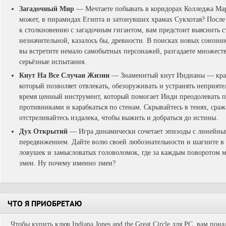
Загадочный Мир
— Мечтаете побывать в коридорах Колледжа Мар
может, в пирамидах Египта и затонувших храмах Сукхотая? После
к столкновению с загадочным гигантом, вам предстоит выяснить 
незначительной, казалось бы, древности. В поисках новых союзник
вы встретите немало самобытных персонажей, разгадаете множеств
серьёзные испытания.
Кнут На Все Случаи Жизни
— Знаменитый кнут Индианы — крае
который позволяет отвлекать, обезоруживать и устранять неприяте
время ценный инструмент, который помогает Инди преодолевать п
противниками и карабкаться по стенам. Скрывайтесь в тенях, сра
отстреливайтесь издалека, чтобы выжить и добраться до истины.
Дух Открытий
— Игра динамически сочетает эпизоды с линейны
передвижением. Дайте волю своей любознательности и шагните в
ловушек и замысловатых головоломок, где за каждым поворотом м
змеи. Ну почему именно змеи?
ЧТО Я ПРИОБРЕТАЮ
Чтобы купить ключ Indiana Jones and the Great Circle для PC, вам пон