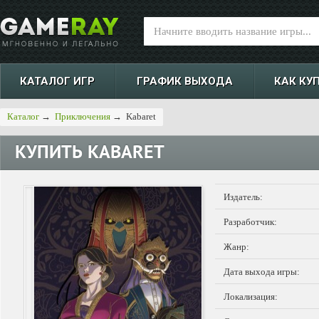
КАТАЛОГ ИГР
ГРАФИК ВЫХОДА
КАК КУ
Каталог
→
Приключения
→
Kabaret
КУПИТЬ
KABARET
Издатель:
Разработчик:
Жанр:
Дата выхода игры:
Локализация: