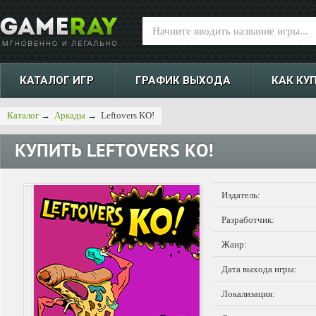
КАТАЛОГ ИГР
ГРАФИК ВЫХОДА
КАК КУ
Каталог
→
Аркады
→
Leftovers KO!
КУПИТЬ
LEFTOVERS KO!
Издатель:
Разработчик:
Жанр:
Дата выхода игры:
Локализация: