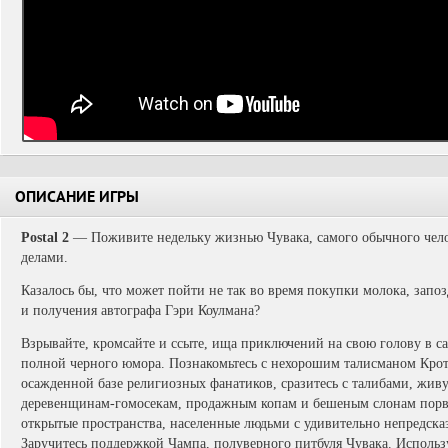
ОПИСАНИЕ ИГРЫ
Postal 2
—
Поживите недельку жизнью Чувака, самого обычного че
делами.
Казалось бы, что может пойти не так во время покупки молока, запо
и получения автографа Гэри Коулмана?
Взрывайте, кромсайте и ссыте, ища приключений на свою голову в са
полной черного юмора. Познакомьтесь с нехорошим талисманом Крот
осажденной базе религиозных фанатиков, сразитесь с талибами, жив
деревенщинам-гомосекам, продажным копам и бешеным слонам порва
открытые пространства, населенные людьми с удивительно непредск
Заручитесь поддержкой Чампа, полуверного питбуля Чувака. Использ