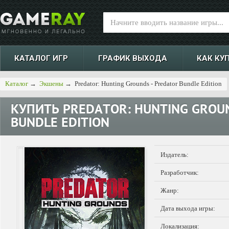
КАТАЛОГ ИГР
ГРАФИК ВЫХОДА
КАК КУ
Каталог
→
Экшены
→
Predator: Hunting Grounds - Predator Bundle Edition
КУПИТЬ
PREDATOR: HUNTING GROU
BUNDLE EDITION
Издатель:
Разработчик:
Жанр:
Дата выхода игры:
Локализация: