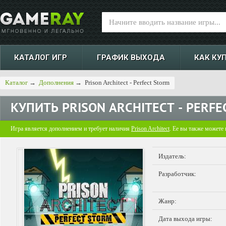
КАТАЛОГ ИГР
ГРАФИК ВЫХОДА
КАК КУ
Каталог
→
Дополнения
→
Prison Architect - Perfect Storm
КУПИТЬ
PRISON ARCHITECT - PERF
Игра является дополнением и требует наличия
Prison Architect
. Ее вы также можете
Издатель:
Разработчик:
Жанр:
Дата выхода игры: