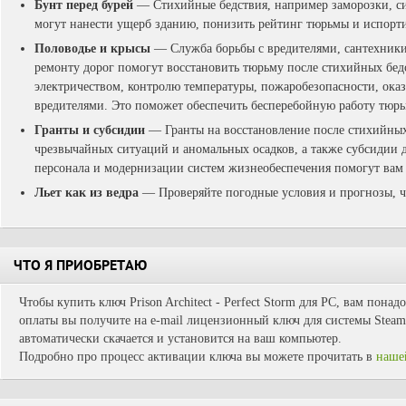
Бунт перед бурей
— Стихийные бедствия, например заморозки, си
могут нанести ущерб зданию, понизить рейтинг тюрьмы и испорт
Половодье и крысы
— Служба борьбы с вредителями, сантехники
ремонту дорог помогут восстановить тюрьму после стихийных бедс
электричеством, контролю температуры, пожаробезопасности, ока
вредителями. Это поможет обеспечить бесперебойную работу тюр
Гранты и субсидии
— Гранты на восстановление после стихийных
чрезвычайных ситуаций и аномальных осадков, а также субсидии
персонала и модернизации систем жизнеобеспечения помогут вам
Льет как из ведра
— Проверяйте погодные условия и прогнозы, чт
ЧТО Я ПРИОБРЕТАЮ
Чтобы купить ключ Prison Architect - Perfect Storm для PC, вам понад
оплаты вы получите на e-mail лицензионный ключ для системы Steam.
автоматически скачается и установится на ваш компьютер.
Подробно про процесс активации ключа вы можете прочитать в
наше