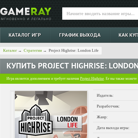
КАТАЛОГ ИГР
ГРАФИК ВЫХОДА
КАК КУ
Каталог
→
Стратегии
→
Project Highrise: London Life
КУПИТЬ
PROJECT HIGHRISE: LONDON
Игра является дополнением и требует наличия
Project Highrise
. Ее вы также можете
Издатель:
Разработчик:
Жанр:
Дата выхода игры: