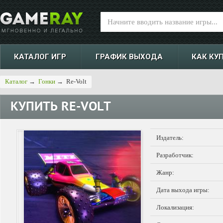
КАТАЛОГ ИГР
ГРАФИК ВЫХОДА
КАК КУ
Каталог
→
Гонки
→
Re-Volt
КУПИТЬ
RE-VOLT
Издатель:
Разработчик:
Жанр:
Дата выхода игры:
Локализация: