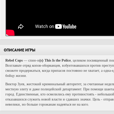
ОПИСАНИЕ ИГРЫ
Rebel Cops
— спин-офф
This Is the Police
, целиком посвященный по
Возглавьте отряд копов-оборванцев, взбунтовавшихся против преступн
сможете продержаться, когда припасов постоянно не хватает, а одна
бойцу жизни.
Виктор Зуев, жестокий криминальный авторитет, за считанные недел
местную элиту и даже полицейский департамент. При помощи шантажа
город. Единственные, кто осмелились ему противостоять - небольшо
отказавшихся служить новой власти и сдавших значки. Цель - отпра
невелики, но больше горожанам надеяться не на кого.