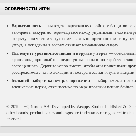
ОСОБЕННОСТИ ИГРЫ
Вариативность
— вы ведете партизанскую войну, у бандитов гор
выбираете, аккуратно перемещаться между укрытиями, тихо нейтр
открытую на чистом энтузиазме палить по противникам из пушек.
умрут, а попадание в голову означает мгновенную смерть.
Исследуйте уровни-песочницы и воруйте у воров
— обыскивайте
хранилища, проникайте в недоступные зоны и постарайтесь стащи
всего ценного. Держите копов вместе, чтобы они прикрывали друг
расстредоточьте их по локации и постарайтесь заглянуть в каждый 
Большой выбор в вашем распоряжении
— набор нелетального о
тактические перки, открываемые по мере прокачки ваших бойцов.
© 2019 THQ Nordic AB. Developed by Weappy Studio. Published & Distr
other brands, product names and logos are trademarks or registered trademar
reserved.