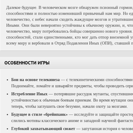
Далекое будущее. В человеческом мозге обнаружен псионный гормо
способностями и полностью изменивший привычный нам мир. Но едв
человечество, с небес начали сходить жаждущие мозгов и утратившие
Иными. Они были невероятно устойчивы к обычному оружию, и, чтоб
человечество, миру потребовались бойцы совершенно нового уровня.
способностей, стали единственными, кто мог дать отпор внеземной у
всему миру и вербовали в Отряд Подавления Иных (ОПИ), ставший п
ОСОБЕННОСТИ ИГРЫ
Бои на основе телекинеза
— с телекинетическими способностями 
Поднимайте, ломайте и швыряйте предметы, чтобы проводить сери
Истребление Иных
— потерявшие рассудок мутанты, спустившиес
устойчивостью к обычным боевым приемам. Во время мутации он
теперь, чтобы заглушить свое безумие, начали охоту за мозгами.
Будущее в стиле «брейнпанк»
— исследуйте и защищайте просто
слились мотивы классического аниме и западной научной фантаст
Глубокий захватывающий сюжет
— запутанная история о челове