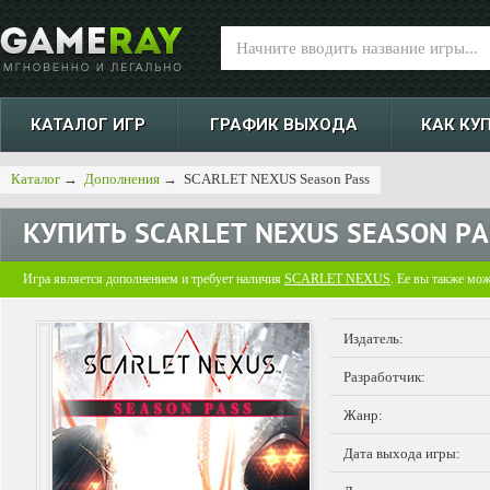
КАТАЛОГ ИГР
ГРАФИК ВЫХОДА
КАК КУ
Каталог
→
Дополнения
→
SCARLET NEXUS Season Pass
КУПИТЬ
SCARLET NEXUS SEASON PA
Игра является дополнением и требует наличия
SCARLET NEXUS
. Ее вы также мо
Издатель:
Разработчик:
Жанр:
Дата выхода игры: