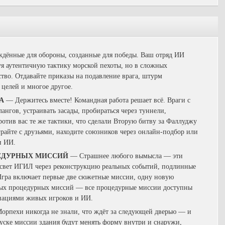
ённые для обороны, созданные для победы. Ваш отряд ИИ
уя аутентичную тактику морской пехоты, но в сложных
ство. Отдавайте приказы на подавление врага, штурм
 целей и многое другое.
КА
— Держитесь вместе! Командная работа решает всё. Враги с
лангов, устраивать засады, пробираться через туннели,
ротив вас те же тактики, что сделали Вторую битву за Фаллуджу
грайте с друзьями, находите союзников через онлайн-подбор или
и ИИ.
ЦЕДУРНЫХ МИССИЙ
— Страшнее любого вымысла — эти
ссвет ИГИЛ через реконструкцию реальных событий, подлинные
Игра включает первые две сюжетные миссии, одну новую
ых процедурных миссий — все процедурные миссии доступны
инациями живых игроков и ИИ.
рпехи никогда не знали, что ждёт за следующей дверью — и
пуске миссии здания будут менять форму внутри и снаружи,