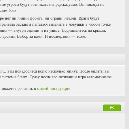
ные угрозы будут возникать непредсказуемо. Вы никогда не
льном бою.
е нет ни линии фронта, ни ограничителей. Враги будут
устраивать засады и пытаться заманить в ловушки в любой точке
ления — внутри зданий и на улице. Поднимайтесь на крыши,
о доскам. Выбор за вами. И последствия — тоже.
я PC, вам понадобится всего несколько минут. После оплаты вы
 системы Steam. Сразу после его активации игра автоматически
 можете прочитать в
нашей инструкции
.
PC