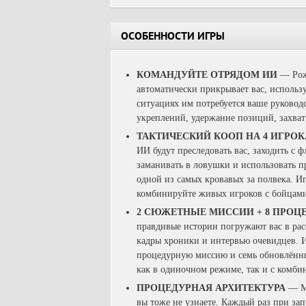
ОСОБЕННОСТИ ИГРЫ
КОМАНДУЙТЕ ОТРЯДОМ ИИ
— Рожд
автоматически прикрывает вас, использ
ситуациях им потребуется ваше руковод
укреплений, удержание позиций, захват
ТАКТИЧЕСКИЙ КООП НА 4 ИГРО
ИИ будут преследовать вас, заходить с ф
заманивать в ловушки и использовать п
одной из самых кровавых за полвека. И
комбинируйте живых игроков с бойцам
2 СЮЖЕТНЫЕ МИССИИ + 8 ПРО
правдивые истории погружают вас в ра
кадры хроники и интервью очевидцев. 
процедурную миссию и семь обновлённ
как в одиночном режиме, так и с комб
ПРОЦЕДУРНАЯ АРХИТЕКТУРА
— Мо
вы тоже не узнаете. Каждый раз при за