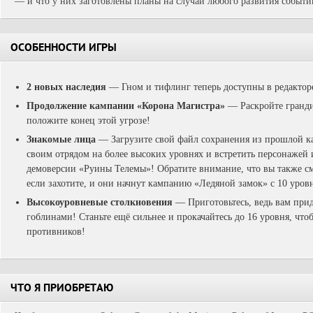
— и что у них заготовлены планы на случай любого развития событи
ОСОБЕННОСТИ ИГРЫ
2 новых наследия
— Гном и тифлинг теперь доступны в редактор
Продолжение кампании «Корона Магистра»
— Раскройте гранди
положите конец этой угрозе!
Знакомые лица
— Загрузите свой файл сохранения из прошлой к
своим отрядом на более высоких уровнях и встретить персонажей
демоверсии «Руины Телемы»! Обратите внимание, что вы также см
если захотите, и они начнут кампанию «Ледяной замок» с 10 уровн
Высокоуровневые столкновения
— Приготовьтесь, ведь вам придё
гоблинами! Станьте ещё сильнее и прокачайтесь до 16 уровня, чт
противников!
ЧТО Я ПРИОБРЕТАЮ