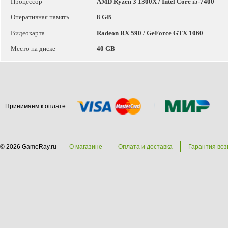
Процессор
AMD Ryzen 3 1300X / Intel Core i5-7400
Оперативная память
8 GB
Видеокарта
Radeon RX 590 / GeForce GTX 1060
Место на диске
40 GB
Принимаем к оплате:
© 2026 GameRay.ru
О магазине
Оплата и доставка
Гарантия воз