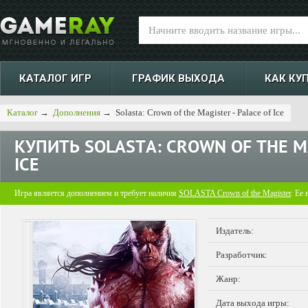
КАТАЛОГ ИГР
ГРАФИК ВЫХОДА
КАК КУ
Каталог
→
Дополнения
→
Solasta: Crown of the Magister - Palace of Ice
КУПИТЬ
SOLASTA: CROWN OF THE M
ICE
Игра является дополнением и требует наличия
SOLASTA Crown of the Magister
. Ее
Издатель:
Разработчик:
Жанр:
Дата выхода игры: