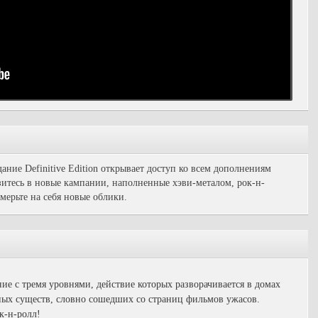
ние Definitive Edition открывает доступ ко всем дополнениям
узитесь в новые кампании, наполненные хэви-металом, рок-н-
мерьте на себя новые облики.
е с тремя уровнями, действие которых разворачивается в домах
ных существ, словно сошедших со страниц фильмов ужасов.
к-н-ролл!