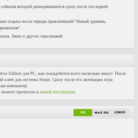
события которой разворачиваются сразу после последней
чше отдыха после череды приключений? Новый уровень,
арнавалом!
изня, Змею и других персонажей.
itive Edition для PC, вам понадобится всего несколько минут. После
й ключ для системы Steam. Сразу после его активации игра
 ваш компьютер.
 можете прочитать в
нашей инструкции
.
PC
linux
mac os