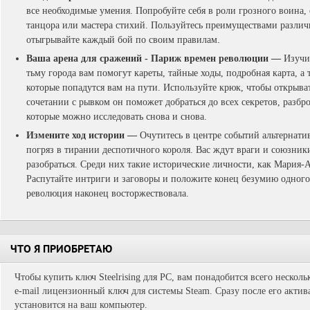
все необходимые умения. Попробуйте себя в роли грозного воина,
танцора или мастера стихий. Пользуйтесь преимуществами разли
отыгрывайте каждый бой по своим правилам.
Ваша арена для сражений - Париж времен революции
—
Изучи
тьму города вам помогут кареты, тайные ходы, подробная карта, а
которые попадутся вам на пути. Используйте крюк, чтобы открыв
сочетании с рывком он поможет добраться до всех секретов, разб
которые можно исследовать снова и снова.
Измените ход истории
—
Очутитесь в центре событий альтернати
погряз в тирании деспотичного короля. Вас ждут враги и союзник
разобраться. Среди них такие исторические личности, как Мария-А
Распутайте интриги и заговоры и положите конец безумию одного
революция наконец восторжествовала.
ЧТО Я ПРИОБРЕТАЮ
Чтобы купить ключ Steelrising для PC, вам понадобится всего нескол
e-mail лицензионный ключ для системы Steam. Сразу после его актив
установится на ваш компьютер.