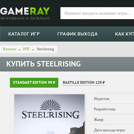
КАТАЛОГ ИГР
ГРАФИК ВЫХОДА
КАК КУ
Каталог
→
РПГ
→
Steelrising
КУПИТЬ
STEELRISING
STANDART EDITION 99 ₽
BASTILLE EDITION 129 ₽
Издатель:
Разработчик:
Жанр:
Дата выхода игры: