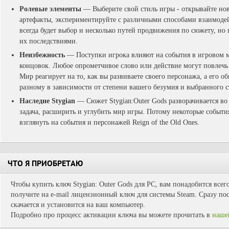
Ролевые элементы
— Выберите свой стиль игры - открывайте нов
артефакты, экспериментируйте с различными способами взаимоде
всегда будет выбор и несколько путей продвижения по сюжету, но 
их последствиями.
Неизбежность
— Поступки игрока влияют на события в игровом м
концовок. Любое опрометчивое слово или действие могут повлечь
Мир реагирует на то, как вы развиваете своего персонажа, а его о
разному в зависимости от степени вашего безумия и выбранного с
Наследие Stygian
— Сюжет Stygian:Outer Gods разворачивается во
задача, расширить и углубить мир игры. Потому некоторые события
взглянуть на события и персонажей Reign of the Old Ones.
ЧТО Я ПРИОБРЕТАЮ
Чтобы купить ключ Stygian: Outer Gods для PC, вам понадобится всег
получите на e-mail лицензионный ключ для системы Steam. Сразу пос
скачается и установится на ваш компьютер.
Подробно про процесс активации ключа вы можете прочитать в
наше