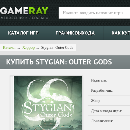
КАТАЛОГ ИГР
ГРАФИК ВЫХОДА
КАК КУ
Каталог
→
Хоррор
→
Stygian: Outer Gods
КУПИТЬ
STYGIAN: OUTER GODS
Издатель:
Разработчик:
Жанр:
Дата выхода игры:
Локализация: