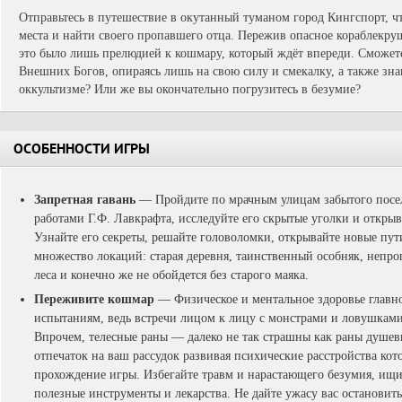
Отправьтесь в путешествие в окутанный туманом город Кингспорт, ч
места и найти своего пропавшего отца. Пережив опасное кораблекруш
это было лишь прелюдией к кошмару, который ждёт впереди. Сможет
Внешних Богов, опираясь лишь на свою силу и смекалку, а также зна
оккультизме? Или же вы окончательно погрузитесь в безумие?
ОСОБЕННОСТИ ИГРЫ
Запретная гавань
— Пройдите по мрачным улицам забытого посе
работами Г.Ф. Лавкрафта, исследуйте его скрытые уголки и открыв
Узнайте его секреты, решайте головоломки, открывайте новые пут
множество локаций: старая деревня, таинственный особняк, непр
леса и конечно же не обойдется без старого маяка.
Переживите кошмар
— Физическое и ментальное здоровье главно
испытаниям, ведь встречи лицом к лицу с монстрами и ловушками
Впрочем, телесные раны — далеко не так страшны как раны душев
отпечаток на ваш рассудок развивая психические расстройства ко
прохождение игры. Избегайте травм и нарастающего безумия, ищит
полезные инструменты и лекарства. Не дайте ужасу вас остановить