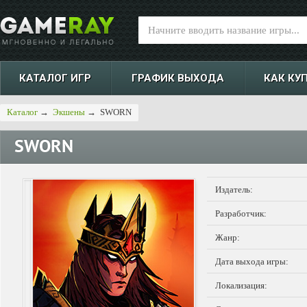
КАТАЛОГ ИГР
ГРАФИК ВЫХОДА
КАК КУ
Каталог
→
Экшены
→
SWORN
SWORN
Издатель:
Разработчик:
Жанр:
Дата выхода игры:
Локализация: