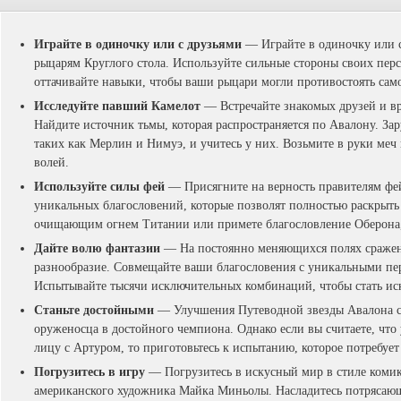
Играйте в одиночку или с друзьями
— Играйте в одиночку или с
рыцарям Круглого стола. Используйте сильные стороны своих пер
оттачивайте навыки, чтобы ваши рыцари могли противостоять сам
Исследуйте павший Камелот
— Встречайте знакомых друзей и вра
Найдите источник тьмы, которая распространяется по Авалону. За
таких как Мерлин и Нимуэ, и учитесь у них. Возьмите в руки меч 
волей.
Используйте силы фей
— Присягните на верность правителям фей
уникальных благословений, которые позволят полностью раскрыть
очищающим огнем Титании или примете благословление Оберона, ч
Дайте волю фантазии
— На постоянно меняющихся полях сражен
разнообразие. Совмещайте ваши благословения с уникальными п
Испытывайте тысячи исключительных комбинаций, чтобы стать и
Станьте достойными
— Улучшения Путеводной звезды Авалона с
оруженосца в достойного чемпиона. Однако если вы считаете, что
лицу с Артуром, то приготовьтесь к испытанию, которое потребуе
Погрузитесь в игру
— Погрузитесь в искусный мир в стиле коми
американского художника Майка Миньолы. Насладитесь потрясаю