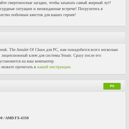
айте смертоносные загадки, чтобы захапать самый жирный лут!
бсурдные ситуации и неожиданные встречи! Погрузитесь в
ство побочных квестов для ваших героев!
euk: The Amulet Of Chaos для PC, вам понадобится всего несколько
l лицензионный ключ для системы Steam. Сразу после его
 установится на ваш компьютер.
 можете прочитать в
нашей инструкции
.
PC
300 / AMD FX-4350