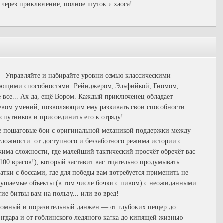
 через приключение, полное шуток и хаоса!
—
Управляйте и набирайте уровни семью классическими
яющими способностями: Рейнджером, Эльфийкой, Гномом,
все... Ах да, ещё Вором. Каждый приключенец обладает
евом умений, позволяющим ему развивать свои способности.
спутников и присоединить его к отряду!
пошаговые бои с оригинальной механикой поддержки между
ложности: от доступного и беззаботного режима истории с
има сложности, где малейший тактический просчёт обречёт вас
100 врагов!), который заставит вас тщательно продумывать
тки с боссами, где для победы вам потребуется применить не
зрушаемые объекты (в том числе бочки с пивом) с неожиданными
е битвы вам на пользу... или во вред!
омный и поразительный данжен — от глубоких пещер до
нгдара и от гоблинского ледяного катка до кипящей жизнью