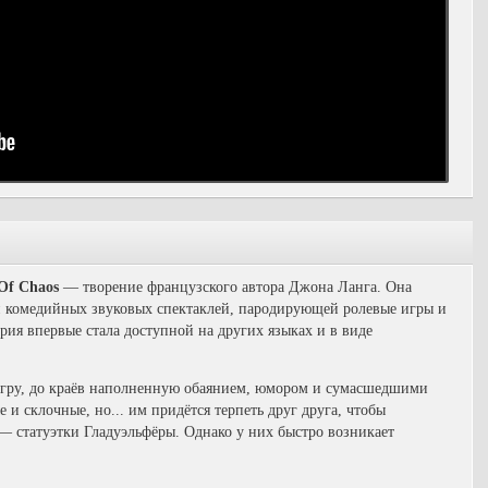
Of Chaos
— творение французского автора Джона Ланга. Она
и комедийных звуковых спектаклей, пародирующей ролевые игры и
рия впервые стала доступной на других языках и в виде
игру, до краёв наполненную обаянием, юмором и сумасшедшими
и склочные, но... им придётся терпеть друг друга, чтобы
 — статуэтки Гладуэльфёры.
Однако у них быстро возникает