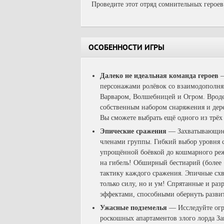
Проведите этот отряд сомнительных героев
ОСОБЕННОСТИ ИГРЫ
Далеко не идеальная команда героев
персонажами ролёвок со взаимодополн
Варваром, Волшебницей и Огром. Вроде 
собственным набором снаряжения и дер
Вы сможете выбрать ещё одного из трёх 
Эпические сражения
— Захватывающие 
членами группы. Гибкий выбор уровня с
упрощённой боёвкой до кошмарного реж
на гибель! Обширный бестиарий (более 
тактику каждого сражения. Эпичные схва
только силу, но и ум! Спрятанные и ра
эффектами, способными обернуть развити
Ужасные подземелья
— Исследуйте огр
роскошных апартаментов злого лорда За