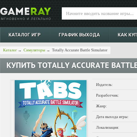
КАТАЛОГ ИГР
ГРАФИК ВЫХОДА
КАК КУ
Каталог
→
Симуляторы
→
Totally Accurate Battle Simulator
КУПИТЬ
TOTALLY ACCURATE BATTL
Издатель:
Разработчик:
Жанр:
Дата выхода игры:
Локализация: