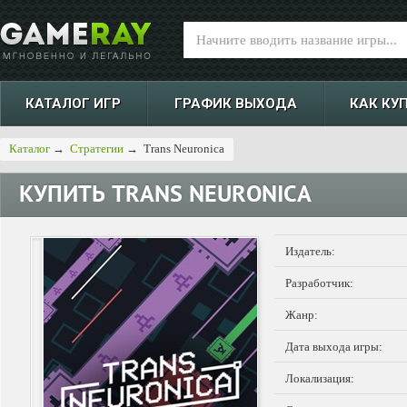
КАТАЛОГ ИГР
ГРАФИК ВЫХОДА
КАК КУ
Каталог
→
Стратегии
→
Trans Neuronica
КУПИТЬ
TRANS NEURONICA
Издатель:
Разработчик:
Жанр:
Дата выхода игры:
Локализация: