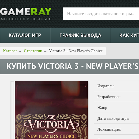
КАТАЛОГ ИГР
ГРАФИК ВЫХОДА
КАК КУ
Каталог
→
Стратегии
→
Victoria 3 - New Player's Choice
КУПИТЬ
VICTORIA 3 - NEW PLAYER'S
Издатель:
Разработчик:
Жанр:
Дата выхода игры:
Локализация: