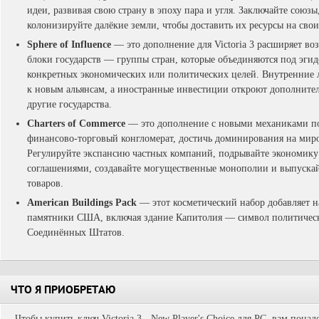
идеи, развивая свою страну в эпоху пара и угля. Заключайте союз
колонизируйте далёкие земли, чтобы доставить их ресурсы на свои
Sphere of Influence
— это дополнение для Victoria 3 расширяет в
блоки государств — группы стран, которые объединяются под эги
конкретных экономических или политических целей. Внутренние 
к новым альянсам, а иностранные инвестиции откроют дополнител
другие государства.
Charters of Commerce
— это дополнение с новыми механиками п
финансово-торговый конгломерат, достичь доминирования на миро
Регулируйте экспансию частных компаний, подрывайте экономик
соглашениями, создавайте могущественные монополии и выпуска
товаров.
American Buildings Pack
— этот косметический набор добавляет н
памятники США, включая здание Капитолия — символ политическ
Соединённых Штатов.
ЧТО Я ПРИОБРЕТАЮ
Чтобы купить ключ Victoria 3 - New Player's Choice для PC, вам пона