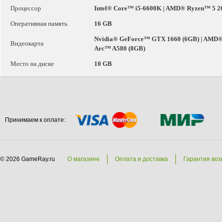
Процессор
Intel® Core™ i5-6600K | AMD® Ryzen™ 5 26
Оперативная память
16 GB
Nvidia® GeForce™ GTX 1660 (6GB) | AMD® 
Видеокарта
Arc™ A580 (8GB)
Место на диске
10 GB
Принимаем к оплате:
© 2026 GameRay.ru
О магазине
Оплата и доставка
Гарантия воз