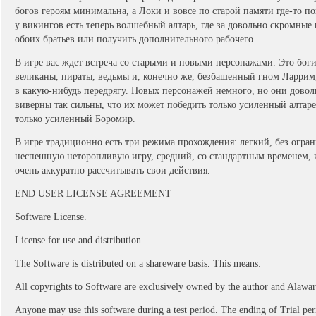
богов героям минимальна, а Локи и вовсе по старой памяти где-то пом
у викингов есть теперь волшебный алтарь, где за довольно скромны
обоих братьев или получить дополнительного рабочего.
В игре вас ждет встреча со старыми и новыми персонажами. Это бог
великаны, пираты, ведьмы и, конечно же, безбашенный гном Ларрим,
в какую-нибудь передрягу. Новых персонажей немного, но они довол
виверны так сильны, что их может победить только усиленный алтаре
только усиленный Боромир.
В игре традиционно есть три режима прохождения: легкий, без огран
неспешную неторопливую игру, средний, со стандартным временем, 
очень аккуратно рассчитывать свои действия.
END USER LICENSE AGREEMENT
Software License.
License for use and distribution.
The Software is distributed on a shareware basis. This means:
All copyrights to Software are exclusively owned by the author and Alawar
Anyone may use this software during a test period. The ending of Trial per