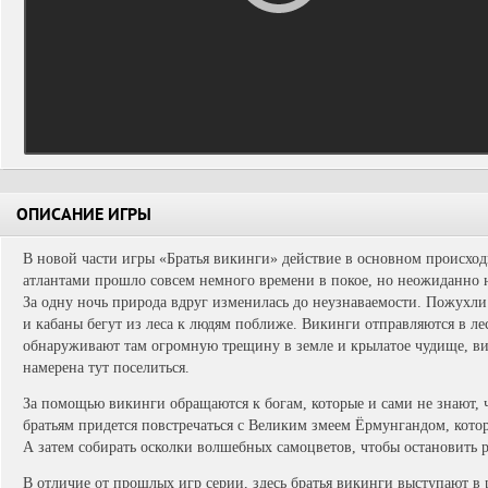
ОПИСАНИЕ ИГРЫ
В новой части игры «Братья викинги» действие в основном происход
атлантами прошло совсем немного времени в покое, но неожиданно 
За одну ночь природа вдруг изменилась до неузнаваемости. Пожухли в
и кабаны бегут из леса к людям поближе. Викинги отправляются в лес
обнаруживают там огромную трещину в земле и крылатое чудище, вив
намерена тут поселиться.
За помощью викинги обращаются к богам, которые и сами не знают, ч
братьям придется повстречаться с Великим змеем Ёрмунгандом, кото
А затем собирать осколки волшебных самоцветов, чтобы остановить 
В отличие от прошлых игр серии, здесь братья викинги выступают в