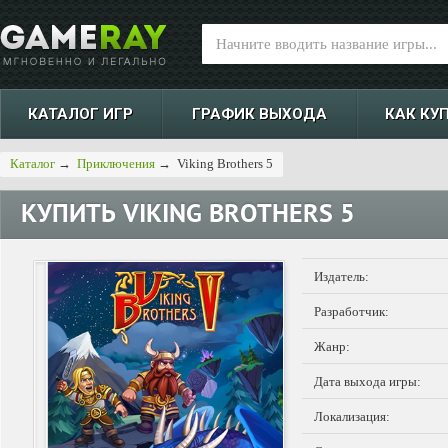
КАТАЛОГ ИГР
ГРАФИК ВЫХОДА
КАК КУ
Каталог
→
Приключения
→
Viking Brothers 5
КУПИТЬ
VIKING BROTHERS 5
Издатель:
Разработчик:
Жанр:
Дата выхода игры:
Локализация: