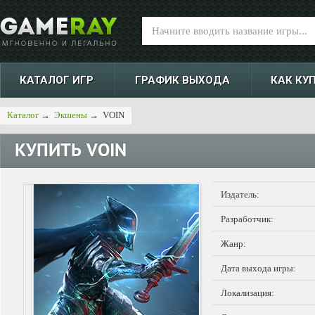
КАТАЛОГ ИГР
ГРАФИК ВЫХОДА
КАК КУ
Каталог
→
Экшены
→
VOIN
КУПИТЬ
VOIN
Издатель:
Разработчик:
Жанр:
Дата выхода игры:
Локализация: