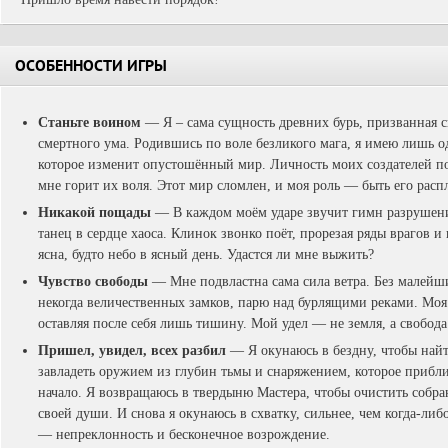
ОСОБЕННОСТИ ИГРЫ
Станьте воином
— Я – сама сущность древних бурь, призванная 
смертного ума. Родившись по воле безликого мага, я имею лишь 
которое изменит опустошённый мир. Личность моих создателей по
мне горит их воля. Этот мир сломлен, и моя роль — быть его рас
Никакой пощады
— В каждом моём ударе звучит гимн разруше
танец в сердце хаоса. Клинок звонко поёт, прорезая ряды врагов и
ясна, будто небо в ясный день. Удастся ли мне выжить?
Чувство свободы
— Мне подвластна сама сила ветра. Без малейш
некогда величественных замков, парю над бурлящими реками. Моя 
оставляя после себя лишь тишину. Мой удел — не земля, а свобода
Пришел, увидел, всех разбил
— Я окунаюсь в бездну, чтобы найт
завладеть оружием из глубин тьмы и снаряжением, которое прибли
начало. Я возвращаюсь в твердыню Мастера, чтобы очистить собра
своей души. И снова я окунаюсь в схватку, сильнее, чем когда-ли
— непреклонность и бесконечное возрождение.