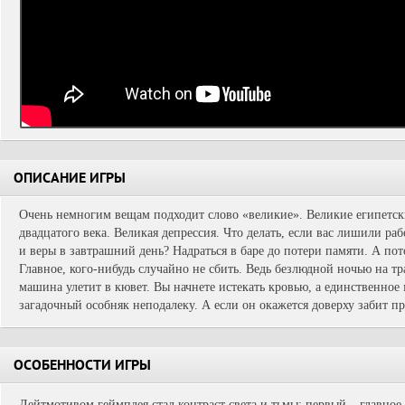
ОПИСАНИЕ ИГРЫ
Очень немногим вещам подходит слово «великие». Великие египетс
двадцатого века. Великая депрессия. Что делать, если вас лишили ра
и веры в завтрашний день? Надраться в баре до потери памяти. А по
Главное, кого-нибудь случайно не сбить. Ведь безлюдной ночью на 
машина улетит в кювет. Вы начнете истекать кровью, а единственно
загадочный особняк неподалеку. А если он окажется доверху забит 
ОСОБЕННОСТИ ИГРЫ
Лейтмотивом геймплея стал контраст света и тьмы: первый – главное 