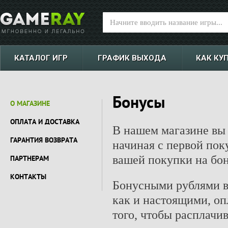
КАТАЛОГ ИГР
ГРАФИК ВЫХОДА
КАК КУ
Бонусы
О МАГАЗИНЕ
ОПЛАТА И ДОСТАВКА
В нашем магазине вы
ГАРАНТИЯ ВОЗВРАТА
начиная с первой пок
вашей покупки на бон
ПАРТНЕРАМ
КОНТАКТЫ
Бонусными рублями в
как и настоящими, оп
того, чтобы расплачи