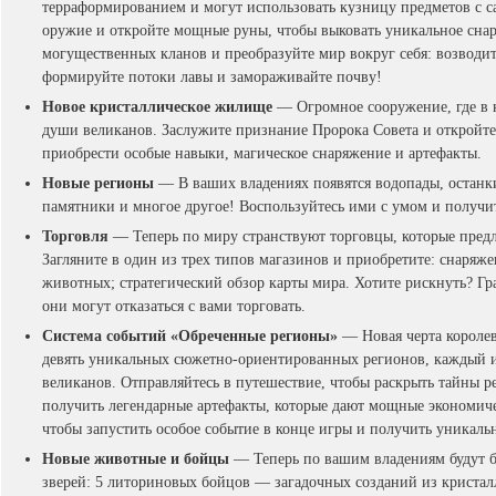
терраформированием и могут использовать кузницу предметов с с
оружие и откройте мощные руны, чтобы выковать уникальное снар
могущественных кланов и преобразуйте мир вокруг себя: возводит
формируйте потоки лавы и замораживайте почву!
Новое кристаллическое жилище
— Огромное сооружение, где в 
души великанов. Заслужите признание Пророка Совета и откройт
приобрести особые навыки, магическое снаряжение и артефакты.
Новые регионы
— В ваших владениях появятся водопады, останк
памятники и многое другое! Воспользуйтесь ими с умом и получи
Торговля
— Теперь по миру странствуют торговцы, которые предл
Загляните в один из трех типов магазинов и приобретите: снаряже
животных; стратегический обзор карты мира. Хотите рискнуть? Гра
они могут отказаться с вами торговать.
Система событий «Обреченные регионы»
— Новая черта короле
девять уникальных сюжетно-ориентированных регионов, каждый из
великанов. Отправляйтесь в путешествие, чтобы раскрыть тайны р
получить легендарные артефакты, которые дают мощные экономиче
чтобы запустить особое событие в конце игры и получить уникаль
Новые животные и бойцы
— Теперь по вашим владениям будут б
зверей: 5 литориновых бойцов — загадочных созданий из кристал