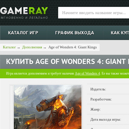
КАТАЛОГ ИГР
ГРАФИК ВЫХОДА
КАК КУ
Каталог
→
Дополнения
→
Age of Wonders 4: Giant Kings
КУПИТЬ
AGE OF WONDERS 4: GIANT 
Игра является дополнением и требует наличия
Age of Wonders 4
. Ее вы также може
Издатель:
Разработчик:
Жанр:
Дата выхода игры: