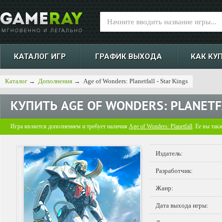
КАТАЛОГ ИГР
ГРАФИК ВЫХОДА
КАК КУ
Каталог
→
Дополнения
→
Age of Wonders: Planetfall - Star Kings
КУПИТЬ
AGE OF WONDERS: PLANETFA
Игра является дополнением и требует наличия
Age of Wonders: Planetfall
. Ее вы так
Издатель:
Разработчик:
Жанр:
Дата выхода игры: