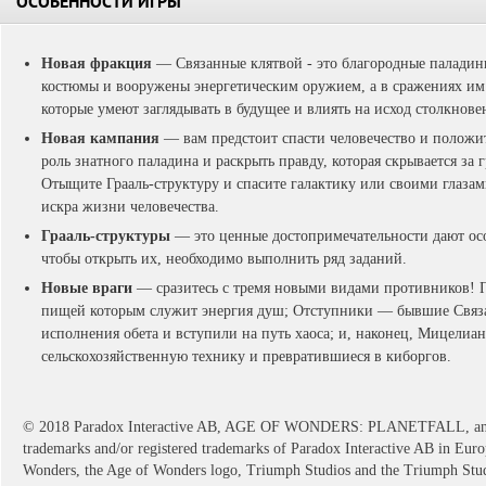
ОСОБЕННОСТИ ИГРЫ
Новая фракция
— Связанные клятвой - это благородные паладин
костюмы и вооружены энергетическим оружием, а в сражениях им
которые умеют заглядывать в будущее и влиять на исход столкнове
Новая кампания
— вам предстоит спасти человечество и положи
роль знатного паладина и раскрыть правду, которая скрывается за
Отыщите Грааль-структуру и спасите галактику или своими глазам
искра жизни человечества.
Грааль-структуры
— это ценные достопримечательности дают ос
чтобы открыть их, необходимо выполнить ряд заданий.
Новые враги
— сразитесь с тремя новыми видами противников!
пищей которым служит энергия душ; Отступники — бывшие Связан
исполнения обета и вступили на путь хаоса; и, наконец, Мицели
сельскохозяйственную технику и превратившиеся в киборгов.
© 2018 Paradox Interactive AB, AGE OF WONDERS: PLANETFALL,
trademarks and/or registered trademarks of Paradox Interactive AB in Europ
Wonders, the Age of Wonders logo, Triumph Studios and the Triumph Stud