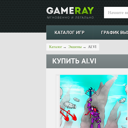
КАТАЛОГ ИГР
ГРАФИК ВЫ
Каталог
→
Экшены
→
AI.VI
КУПИТЬ
AI.VI