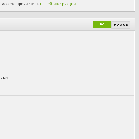
 можете прочитать в
нашей инструкции
.
PC
mac os
cs 630