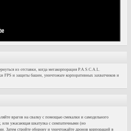
уться из отставки, когда мегакорпорация P.A.S.C.A.L.
ыки FPS и защиты башен, уничтожьте корпоративных захватчиков и
ляйте врагов на свалку с помощью смекалки и самодельного
т, или ужасающая шкатулка с симпатичными (но
. Затем стройте оборону и уничтожайте дронов корпораций в