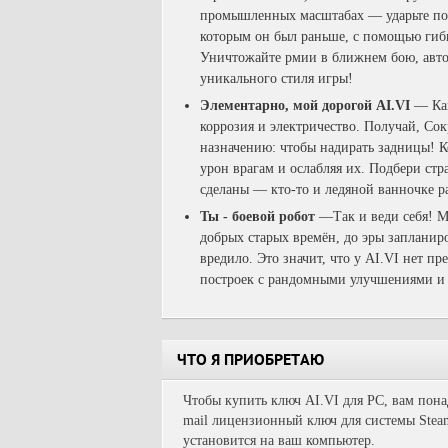
промышленных масштабах — ударьте по 
которым он был раньше, с помощью гиб
Уничтожайте рмии в ближнем бою, авто
уникального стиля игры!
Элементарно, мой дорогой AI.VI
— Как
коррозия и электричество. Получай, Со
назначению: чтобы надирать задницы! 
урон врагам и ослабляя их. Подбери стр
сделаны — кто-то и ледяной ванночке р
Ты - боевой робот
—Так и веди себя! Мо
добрых старых времён, до эры запланир
вредило. Это значит, что у AI.VI нет п
построек с рандомными улучшениями и 
ЧТО Я ПРИОБРЕТАЮ
Чтобы купить ключ AI.VI для PC, вам пона
mail лицензионный ключ для системы Steam
установится на ваш компьютер.