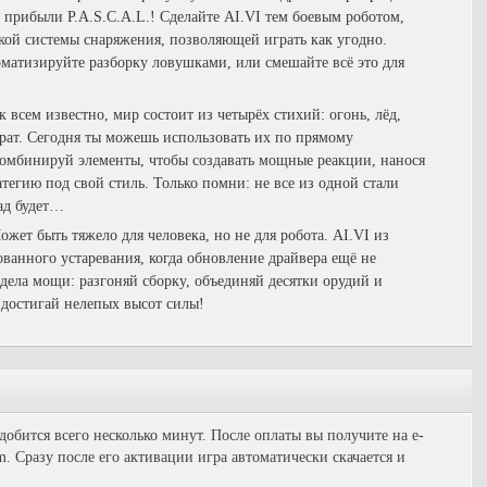
прибыли P.A.S.C.A.L.! Сделайте AI.VI тем боевым роботом,
кой системы снаряжения, позволяющей играть как угодно.
матизируйте разборку ловушками, или смешайте всё это для
 всем известно, мир состоит из четырёх стихий: огонь, лёд,
крат. Сегодня ты можешь использовать их по прямому
Комбинируй элементы, чтобы создавать мощные реакции, нанося
атегию под свой стиль. Только помни: не все из одной стали
ад будет…
жет быть тяжело для человека, но не для робота. AI.VI из
ованного устаревания, когда обновление драйвера ещё не
редела мощи: разгоняй сборку, объединяй десятки орудий и
достигай нелепых высот силы!
добится всего несколько минут. После оплаты вы получите на e-
. Сразу после его активации игра автоматически скачается и