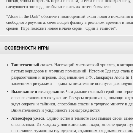
гвоздя, чтобы потрепать нервы игрокам, и если игрок покидает игру,
следующего эпизода, чтобы заставить их хотеть большего.
"Alone in the Dark" обеспечит полноценный экшн нового поколения 
свободного роуминга, сочетающей физику в реальном времени и по
средой. Игра положит новое начало серии "Один в темноте".
ОСОБЕННОСТИ ИГРЫ
Таинственный сюжет.
Настоящий мистический триллер, в которо
пустых коридоров и мрачных помещений. История Эдварда стала к
разработчиков и игроков. Под влиянием Г.Ф. Лавкрафта Alone In 
зловещими ритуалами — фанаты писателя не останутся равнодуш
Выживание и исследование.
Чем дальше главный герой или герои
опаснее становится окружение. Ресурсы ограничены, помощи ждат
ждут секреты и тайники, способные спасти в трудную минуту и д
Внимательность и усидчивость вознаграждаются.
Атмосфера ужаса.
Одиночество в темноте захватывает своей атм
опасностями. Из каждых углов выползают твари, многие двери нуж
нагнетаются туманным саундтреком, отдающим хладными страниц