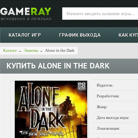
КАТАЛОГ ИГР
ГРАФИК ВЫХОДА
КАК КУ
Каталог
→
Экшены
→
Alone in the Dark
КУПИТЬ
ALONE IN THE DARK
Издатель:
Разработчик:
Жанр:
Дата выхода игры:
Локализация: