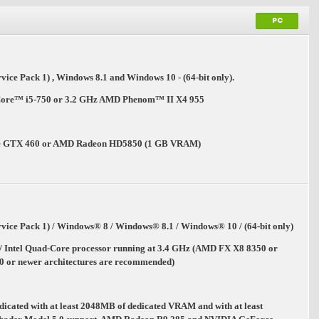
PC
ice Pack 1) , Windows 8.1 and Windows 10 - (64-bit only).
Core™ i5-750 or 3.2 GHz AMD Phenom™ II X4 955
e GTX 460 or AMD Radeon HD5850 (1 GB VRAM)
ice Pack 1) / Windows® 8 / Windows® 8.1 / Windows® 10 / (64-bit only)
 Intel Quad-Core processor running at 3.4 GHz (AMD FX X8 8350 or
70 or newer architectures are recommended)
cated with at least 2048MB of dedicated VRAM and with at least