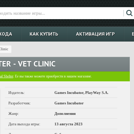
ХОДА
КАК КУПИТЬ
АКТИВАЦИЯ ИГР
Clinic
ER - VET CLINIC
l Shelter
. Ее вы также можете приобрести в нашем магазине.
Издатель:
Games Incubator, PlayWay S.A.
Разработчик:
Games Incubator
Жанр:
Дополнения
Дата выхода игры:
13 августа 2023