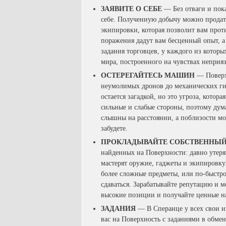
ЗАЯВИТЕ О СЕБЕ
— Без отваги и пока
себе. Полученную добычу можно продат
экипировки, которая позволит вам прот
поражения дадут вам бесценный опыт, 
задания торговцев, у каждого из которы
мира, построенного на чувствах неприя
ОСТЕРЕГАЙТЕСЬ МАШИН
— Поверх
неумолимых дронов до механических ги
остается загадкой, но это угроза, котор
сильные и слабые стороны, поэтому дума
слышны на расстоянии, а поблизости мог
забудете.
ПРОКЛАДЫВАЙТЕ СОБСТВЕННЫЙ
найденных на Поверхности: давно утер
мастерят оружие, гаджеты и экипировку.
более сложные предметы, или по-быстро
сдаваться. Зарабатывайте репутацию и 
высокие позиции и получайте ценные н
ЗАДАНИЯ
— В Сперанце у всех свои и
вас на Поверхность с заданиями в обмен