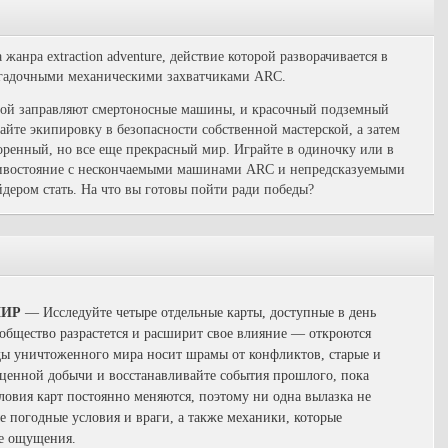
жанра extraction adventure, действие которой разворачивается в
загадочными механическими захватчиками ARC.
орой заправляют смертоносные машины, и красочный подземный
йте экипировку в безопасности собственной мастерской, а затем
оренный, но все еще прекрасный мир. Играйте в одиночку или в
отивостояние с нескончаемыми машинами ARC и непредсказуемыми
дером стать. На что вы готовы пойти ради победы?
МИР
— Исследуйте четыре отдельные карты, доступные в день
общество разрастется и расширит свое влияние — откроются
ды уничтоженного мира носит шрамы от конфликтов, старые и
 ценной добычи и восстанавливайте события прошлого, пока
ловия карт постоянно меняются, поэтому ни одна вылазка не
е погодные условия и враги, а также механики, которые
ые ощущения.