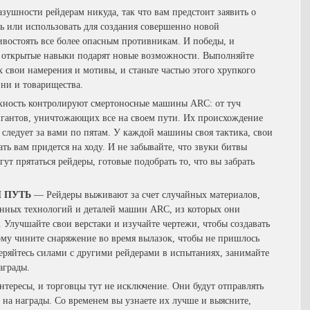
зушности рейдерам никуда, так что вам предстоит заявить о
ь или использовать для создания совершенно новой
ивостоять все более опасным противникам. И победы, и
а открытые навыки подарят новые возможности. Выполняйте
х свои намерения и мотивы, и станьте частью этого хрупкого
зни и товарищества.
ность контролируют смертоносные машины ARC: от туч
гантов, уничтожающих все на своем пути. Их происхождение
ая следует за вами по пятам. У каждой машины своя тактика, свои
ть вам придется на ходу. И не забывайте, что звуки битвы
ут прятаться рейдеры, готовые подобрать то, что вы забрать
 ПУТЬ
— Рейдеры выживают за счет случайных материалов,
янных технологий и деталей машин ARC, из которых они
 Улучшайте свои верстаки и изучайте чертежи, чтобы создавать
му чините снаряжение во время вылазок, чтобы не пришлось
меряйтесь силами с другими рейдерами в испытаниях, занимайте
аграды.
нтересы, и торговцы тут не исключение. Они будут отправлять
 на награды. Со временем вы узнаете их лучше и выясните,