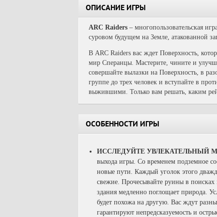
ОПИСАНИЕ ИГРЫ
ARC Raiders
– многопользовательская игра 
суровом будущем на Земле, атакованной 
В ARC Raiders вас ждет Поверхность, кот
мир Сперанцы. Мастерите, чините и улучша
совершайте вылазки на Поверхность, в раз
группе до трех человек и вступайте в пр
выжившими. Только вам решать, каким рей
ОСОБЕННОСТИ ИГРЫ
ИССЛЕДУЙТЕ УВЛЕКАТЕЛЬНЫЙ 
выхода игры. Со временем подземное со
новые пути. Каждый уголок этого дваж
свежие. Прочесывайте руины в поисках
здания медленно поглощает природа. Ус
будет похожа на другую. Вас ждут разны
гарантируют непредсказуемость и остр